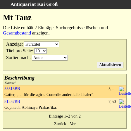
Antiquariat Kai Groß
Startseite
Mt Tanz
Suche
Die Liste enthält 2 Einträge. Suchergebnisse löschen und
Kategorien
Gesamtbestand
anzeigen.
Schlagwörter
Anzeige
:
Suchergebnisse
Titel pro Seite
:
Kataloge
Sortiert nach
:
Titelaufnahme
Warenkorb
Beschreibung
AGB
Kurztitel
55515BB
5,--
Widerruf
Gatter, „… für die agirte Comedie anderthalb Thaler“.
Datenschutz
81257BB
7,50
Impressum
Gopinath, Abhinaya Prakas`ika.
Einträge 1–2 von 2
Ihr Warenkorb enthält 0 Artikel im Gesamtwert von EUR 0,--
Zurück
·
Vor
Währung:
EUR