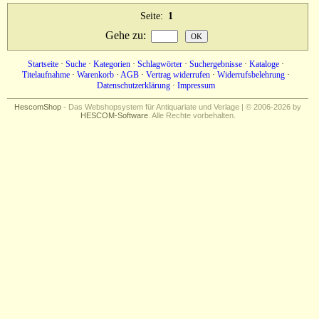
Seite:
1
Gehe zu
:
Startseite
·
Suche
·
Kategorien
·
Schlagwörter
·
Suchergebnisse
·
Kataloge
·
Titelaufnahme
·
Warenkorb
·
AGB
·
Vertrag widerrufen
·
Widerrufsbelehrung
·
Datenschutzerklärung
·
Impressum
HescomShop
- Das Webshopsystem für Antiquariate und Verlage | © 2006-2026 by
HESCOM-Software
. Alle Rechte vorbehalten.