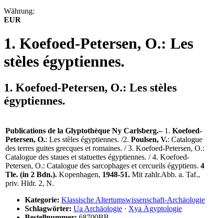
Währung:
EUR
1. Koefoed-Petersen, O.: Les
stèles égyptiennes.
1. Koefoed-Petersen, O.: Les stèles
égyptiennes.
Publications de la Glyptothèque Ny Carlsberg.–
1.
Koefoed-
Petersen, O.
: Les stèles égyptiennes. /2.
Poulsen, V.
: Catalogue
des terres guites grecques et romaines. / 3. Koefoed-Petersen, O.:
Catalogue des staues et statuettes égyptiennes. / 4. Koefoed-
Petersen, O.: Catalogue des sarcophages et cercueils égyptiens.
4
Tle. (in 2 Bdn.).
Kopenhagen,
1948-51.
Mit zahlr.Abb. a. Taf.,
priv. Hldr. 2, N.
Kategorie:
Klassische Altertumswissenschaft-Archäologie
Schlagwörter:
Ua Archäologie
·
Xya Ägyptologie
Bestellnummer:
68700BB